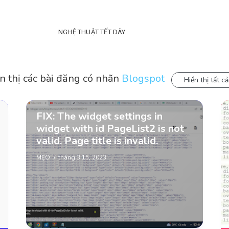
NGHỆ THUẬT TẾT DÂY
n thị các bài đăng có nhãn
Blogspot
Hiển thị tất cả
FIX: The widget settings in
widget with id
PageList2
is not
valid. Page title is invalid.
MẸO
tháng 3 15, 2023