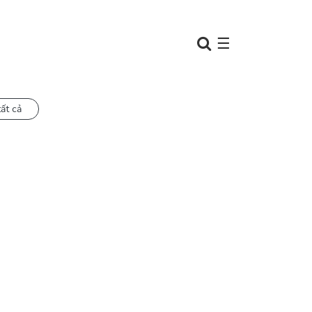
☰
tất cả