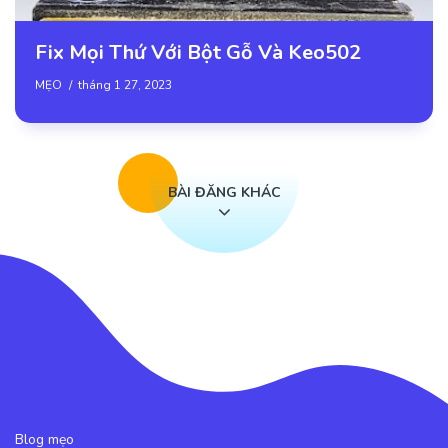
Fix Mọi Thứ Với Bột Gỗ Và Keo502
MẸO
tháng 1 27, 2023
BÀI ĐĂNG KHÁC
Blog mẹo