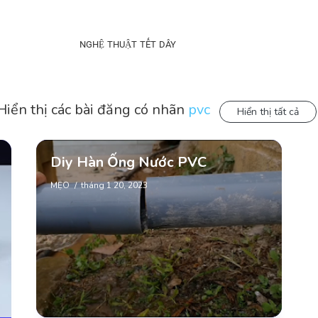
NGHỆ THUẬT TẾT DÂY
Hiển thị các bài đăng có nhãn
pvc
Hiển thị tất cả
Diy Hàn Ống Nước PVC
MẸO
tháng 1 20, 2023