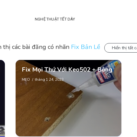
NGHỆ THUẬT TẾT DÂY
 thị các bài đăng có nhãn
Fix Bản Lề
Hiển thị tất c
Fix Mọi Thứ Với Keo502 + Bông
MẸO
tháng 1 24, 2023