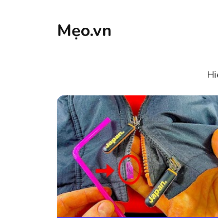
Mẹo.vn
Hi