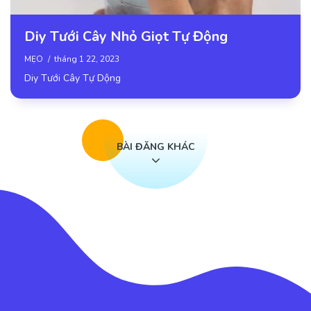
Diy Tưới Cây Nhỏ Giọt Tự Động
MẸO
tháng 1 22, 2023
Diy Tưới Cây Tự Dộng
BÀI ĐĂNG KHÁC