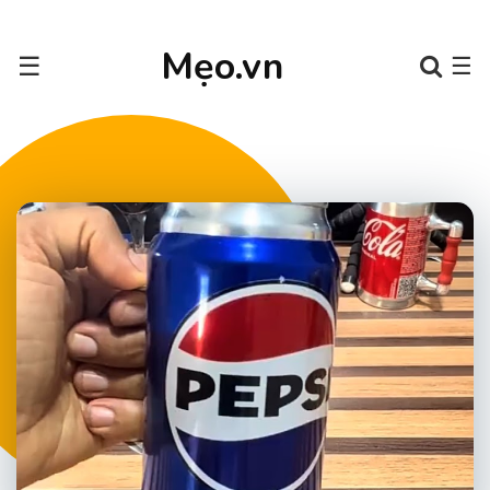
Mẹo.vn
☰
☰