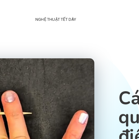
NGHỆ THUẬT TẾT DÂY
Cá
qu
đi