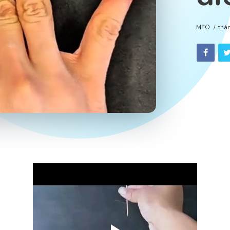
MẸO
thá