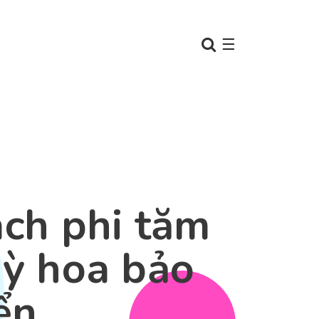
☰
ch phi tăm
ỳ hoa bảo
ển