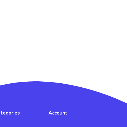
tegories
Account