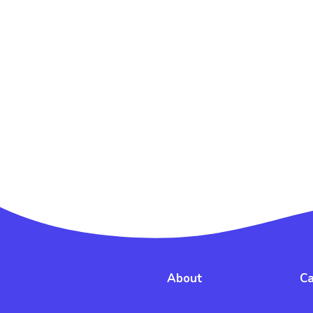
About
Ca