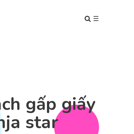
☰
ch gấp giấy
nja star