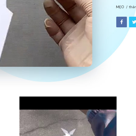
MẸO
thá