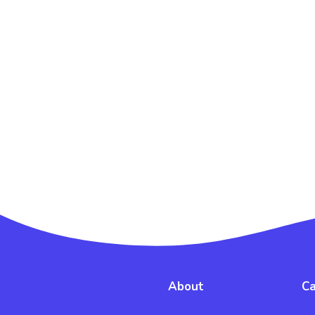
About
Ca