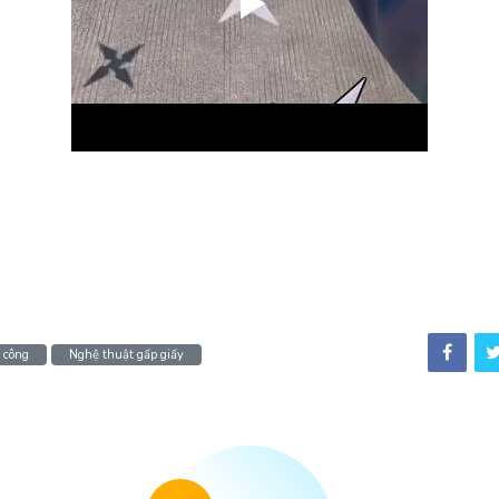
 công
Nghệ thuật gấp giấy