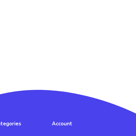
tegories
Account