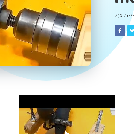
MẸO
thá