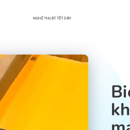
NGHỆ THUẬT TẾT DÂY
Bi
kh
má