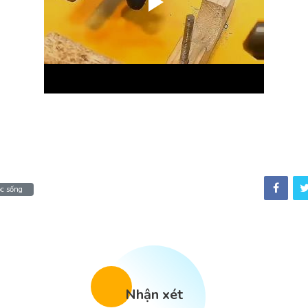
c sống
Nhận xét