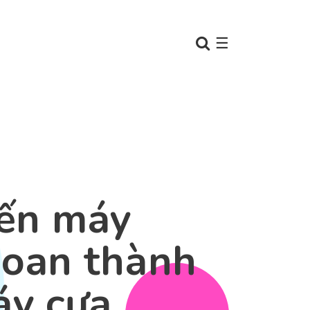
☰
ến máy
oan thành
y cưa