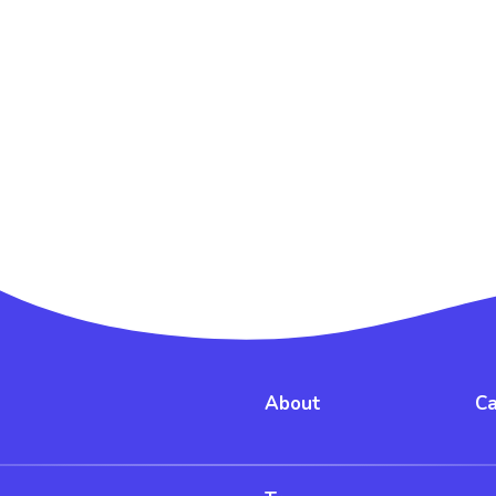
About
Ca