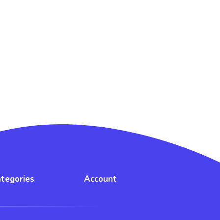
tegories
Account