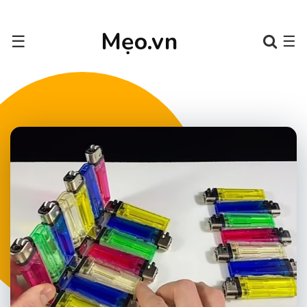
Mẹo.vn
☰
☰