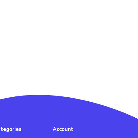
tegories
Account