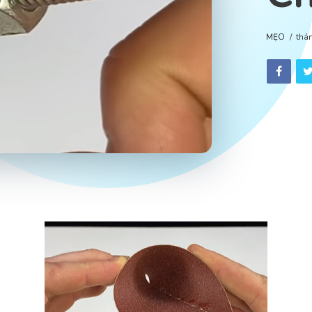
MẸO
thá