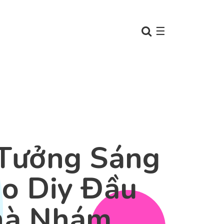
☰
Tưởng Sáng
o Diy Đầu
hà Nhám