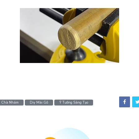
u Chà Nhám
Diy Mài Gỗ
Ý Tưởng Sáng Tạo