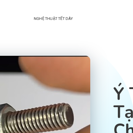
NGHỆ THUẬT TẾT DÂY
Ý 
Tạ
C