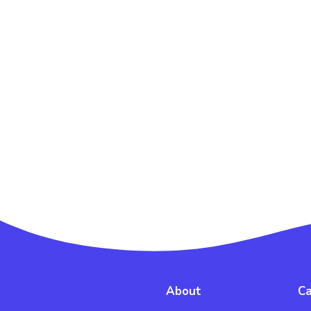
About
Ca