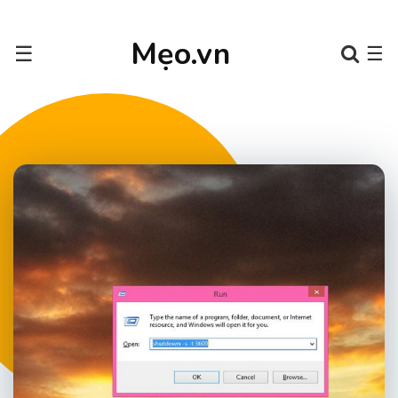
Mẹo.vn
☰
☰