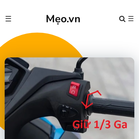
Mẹo.vn
☰
☰