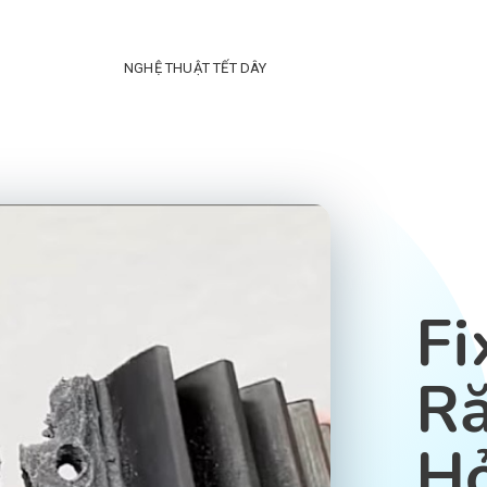
NGHỆ THUẬT TẾT DÂY
Fi
Ră
H