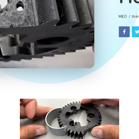
MẸO
thá