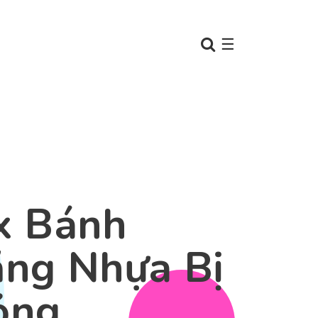
☰
x Bánh
ng Nhựa Bị
ỏng