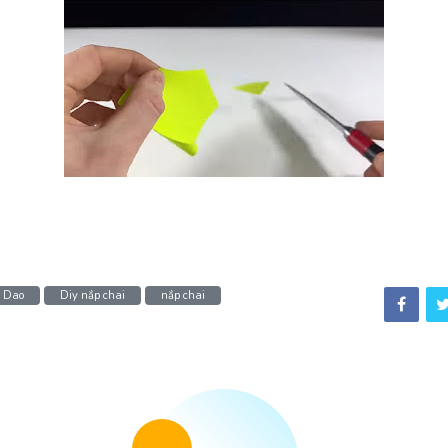
i Dao
Diy nắp chai
nắp chai