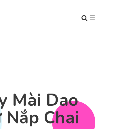
☰
y Mài Dao
 Nắp Chai