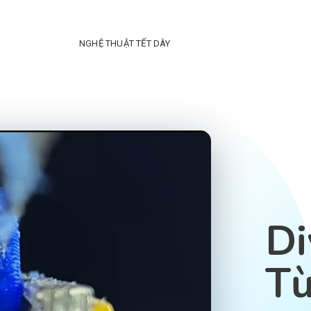
NGHỆ THUẬT TẾT DÂY
Di
Từ