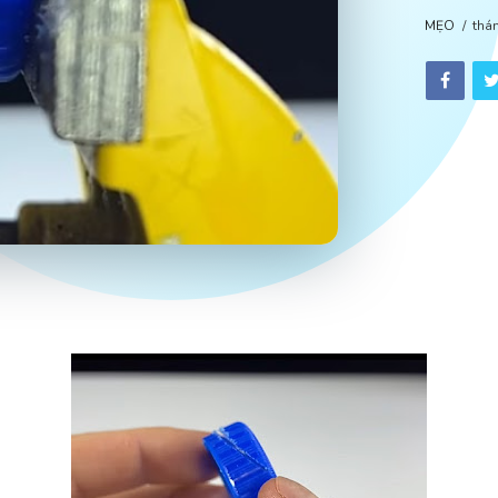
MẸO
thá