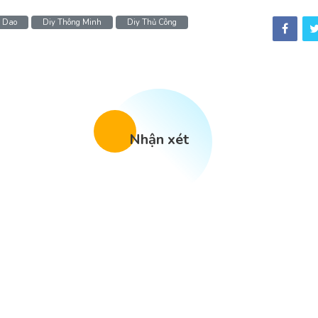
i Dao
Diy Thông Minh
Diy Thủ Công
Nhận xét