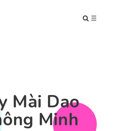
☰
y Mài Dao
hông Minh