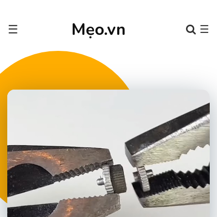
Mẹo.vn
☰
☰