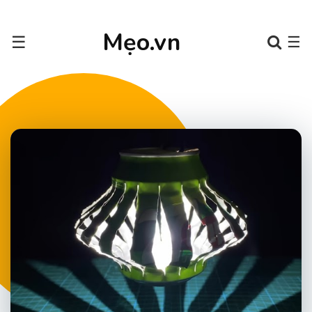
Mẹo.vn
☰
☰