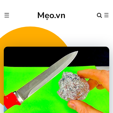
Mẹo.vn
☰
☰