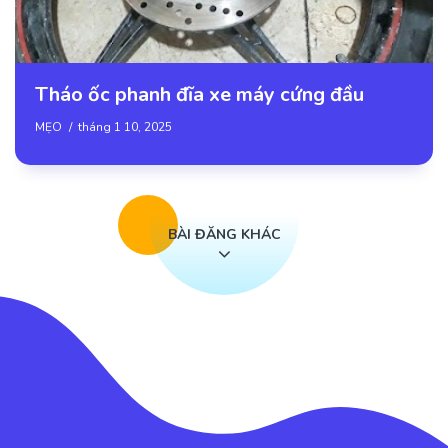
Tháo ốc phanh đĩa xe máy cứng đầu
MẸO
tháng 1 10, 2025
BÀI ĐĂNG KHÁC