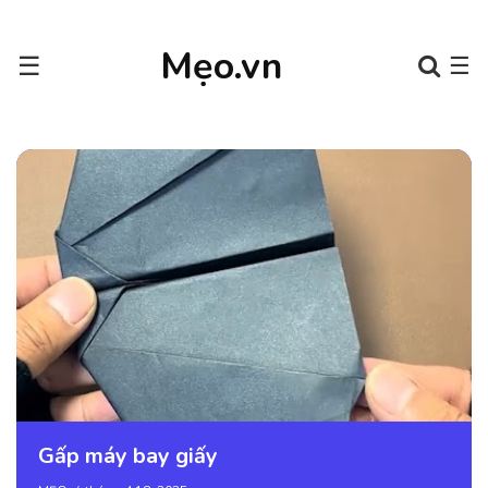
Mẹo.vn
☰
☰
Gấp máy bay giấy