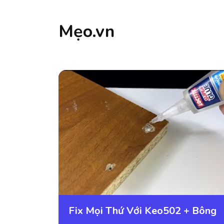
Mẹo.vn
Fix Mọi Thứ Với Keo502 + Bông