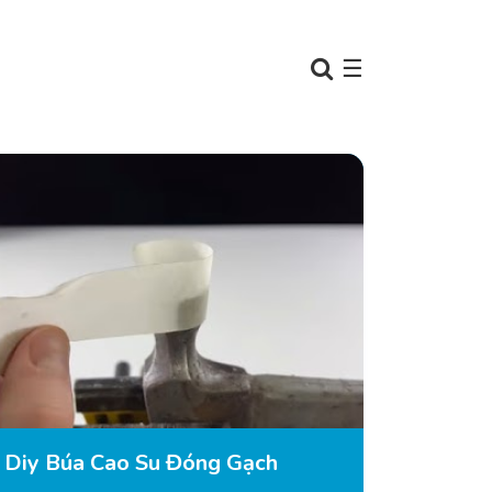
☰
Diy Búa Cao Su Đóng Gạch