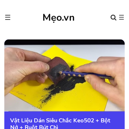
Mẹo.vn
☰
☰
Vật Liệu Dán Siêu Chắc Keo502 + Bột
Nở + Ruột Bút Chì