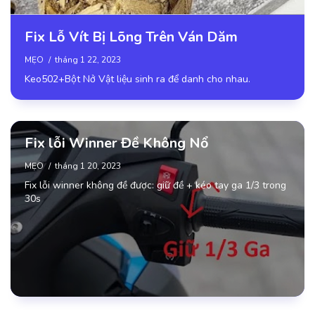
Fix Lỗ Vít Bị Lõng Trên Ván Dăm
MẸO
tháng 1 22, 2023
Keo502+Bột Nở Vật liệu sinh ra để danh cho nhau.
Fix lỗi Winner Đề Không Nổ
MẸO
tháng 1 20, 2023
Fix lỗi winner không đề được: giữ đề + kéo tay ga 1/3 trong
30s