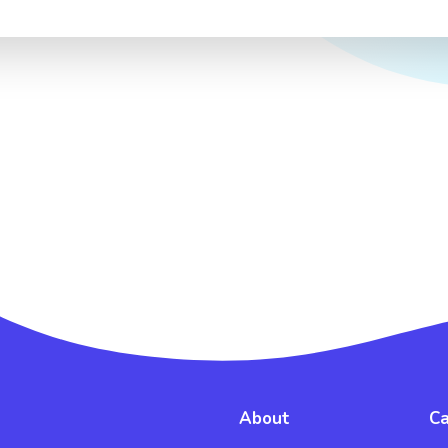
About
Ca