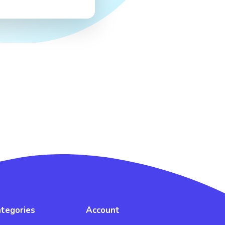
tegories
Account