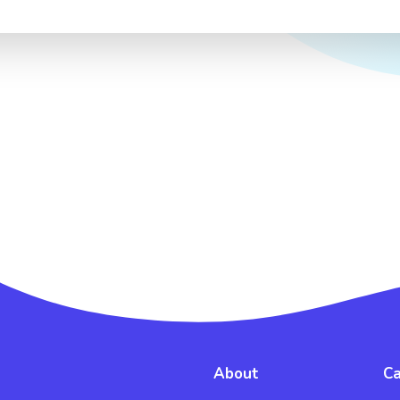
About
Ca