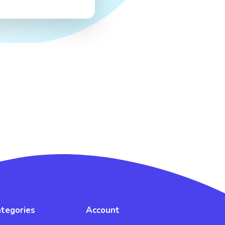
tegories
Account